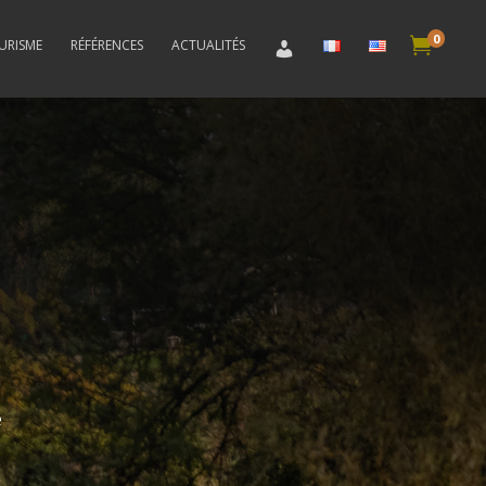
0

RISME
RÉFÉRENCES
ACTUALITÉS
e