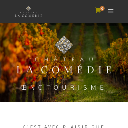
0

ŒNOTOURISME
C’EST AVEC PLAISIR QUE