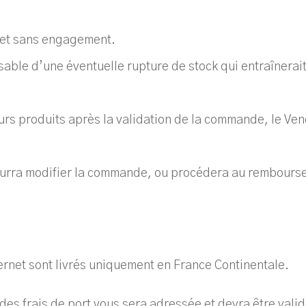
 et sans engagement.
able d’une éventuelle rupture de stock qui entraînerait 
eurs produits après la validation de la commande, le Ven
pourra modifier la commande, ou procédera au rembours
ternet sont livrés uniquement en France Continentale.
 des frais de port vous sera adressée et devra être valid