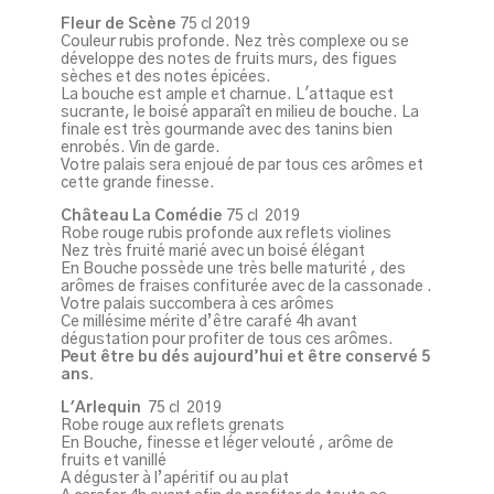
Fleur de Scène
75 cl 2019
Couleur rubis profonde. Nez très complexe ou se
développe des notes de fruits murs, des figues
sèches et des notes épicées.
La bouche est ample et charnue. L'attaque est
sucrante, le boisé apparaît en milieu de bouche. La
finale est très gourmande avec des tanins bien
enrobés. Vin de garde.
Votre palais sera enjoué de par tous ces arômes et
cette grande finesse.
Château La Comédie
75 cl 2019
Robe rouge rubis profonde aux reflets violines
Nez très fruité marié avec un boisé élégant
En Bouche possède une très belle maturité , des
arômes de fraises confiturée avec de la cassonade .
Votre palais succombera à ces arômes
Ce millésime mérite d’être carafé 4h avant
dégustation pour profiter de tous ces arômes.
Peut être bu dés aujourd’hui et être conservé 5
ans.
L'Arlequin
75 cl 2019
Robe rouge aux reflets grenats
En Bouche, finesse et léger velouté , arôme de
fruits et vanillé
A déguster à l’apéritif ou au plat