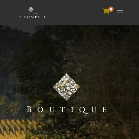
0

Boutique