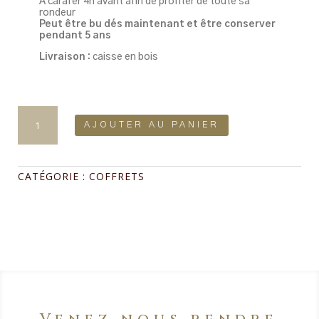
A carafer 4h avant afin de profiter de toute sa
rondeur
Peut être bu dés maintenant et être conserver
pendant 5 ans
Livraison :
caisse en bois
quantité
de
AJOUTER AU PANIER
Coffret
Le
Trio
Rouge
CATÉGORIE :
COFFRETS
profond
:
Chateau
La
Comédie
2019,
L'Arlequin
2019,
Fleur
de
Scène
2019