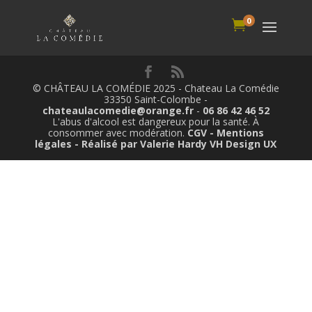
0

© CHÂTEAU LA COMÉDIE 2025 - Chateau La Comédie
33350 Saint-Colombe -
chateaulacomedie@orange.fr
-
06 86 42 46 52
L'abus d'alcool est dangereux pour la santé. À
consommer avec modération.
CGV -
Mentions
légales -
Réalisé par Valerie Hardy VH Design UX