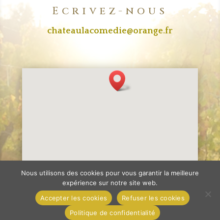
Ecrivez-nous
chateaulacomedie@orange.fr
[/db_pb_map_pin]
Nous utilisons des cookies pour vous garantir la meilleure
expérience sur notre site web.
Accepter les cookies
Refuser les cookies
Politique de confidentialité