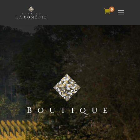
0

Boutique