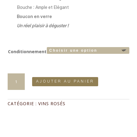
Bouche : Ample et Elégant
Boucon en verre
Un réel plaisir à déguster !
Conditionnement
quantité
de
AJOUTER AU PANIER
Acte
I
Les
Vaudevilles
CATÉGORIE :
VINS ROSÉS