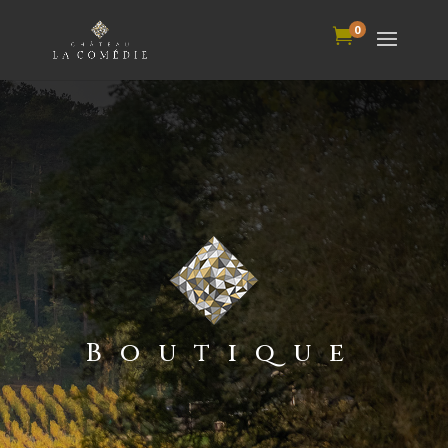
0

Boutique