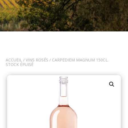
ACCUEIL
/
VINS ROSÉS
/ CARPEDIEM MAGNUM 150CL.
STOCK ÉPUISÉ