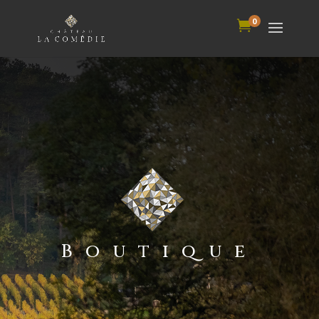
0

Boutique