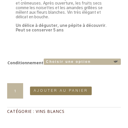
et crémeuses. Après ouverture, les fruits secs
comme les noisettes et les amandes grillées se
mêlent aux fleurs blanches. Vin très élégant et
délicat en bouche.
Un délice à déguster, une pépite à découvrir.
Peut se conserver 5 ans
Conditionnement
quantité
de
AJOUTER AU PANIER
La
Jarousse
75cl
étiquette
CATÉGORIE :
VINS BLANCS
blanche