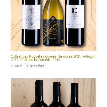
Coffret Les Nouvelles Cuvées : Jarousse 2021, Arlequin
2019, Château la Comédie 2019
69.00
€
TTC
le coffret