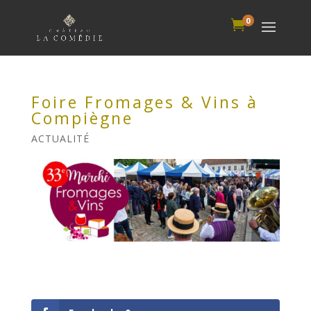
0

Foire Fromages & Vins à
Compiègne
ACTUALITÉ