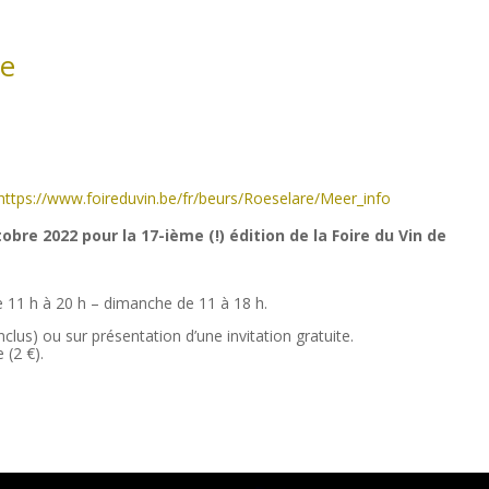
re
h
ttps://www.foireduvin.be/fr/beurs/Roeselare/Meer_info
obre 2022 pour la 17-ième (!) édition de la Foire du Vin de
e 11 h à 20 h – dimanche de 11 à 18 h.
clus) ou sur présentation d’une invitation gratuite.
 (2 €).