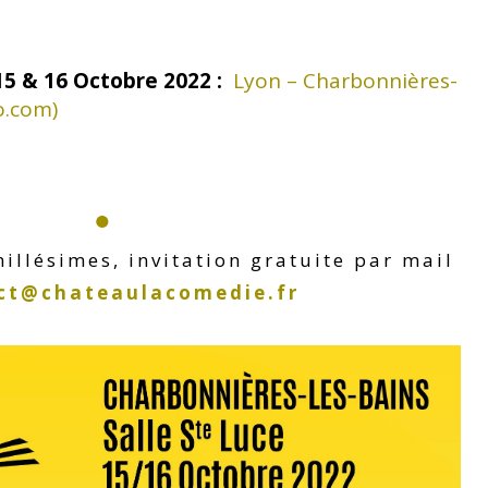
15 & 16 Octobre 2022 :
Lyon – Charbonnières-
o.com)
●
illésimes, invitation gratuite par mail
ct@chateaulacomedie.fr