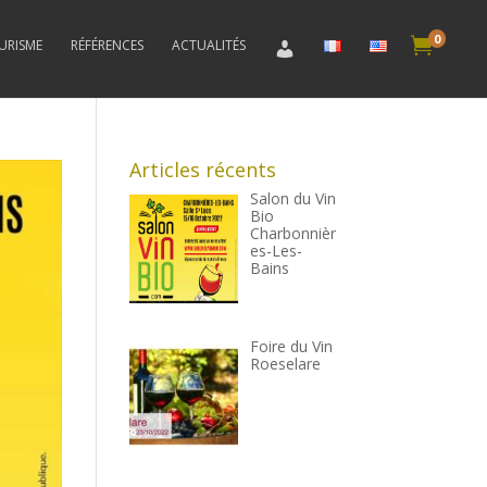
0

RISME
RÉFÉRENCES
ACTUALITÉS
Articles récents
Salon du Vin
Bio
Charbonnièr
es-Les-
Bains
Foire du Vin
Roeselare